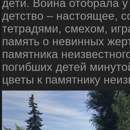
дети. Война отобрала у
детство – настоящее, с
тетрадями, смехом, игр
память о невинных жерт
памятника неизвестного
погибших детей минуто
цветы к памятнику неиз