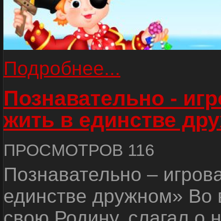
Подробнее...
Познавательно - иг
жить в единстве др
ПРОСМОТРОВ 116
Познавательно – игров
единстве дружном» Во 
свою Родину, слагал о 