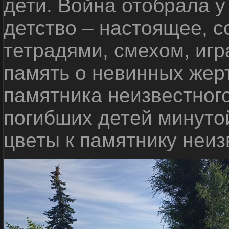
дети. Война отобрала у
детство – настоящее, с
тетрадями, смехом, игр
память о невинных жерт
памятника неизвестного
погибших детей минуто
цветы к памятнику неиз