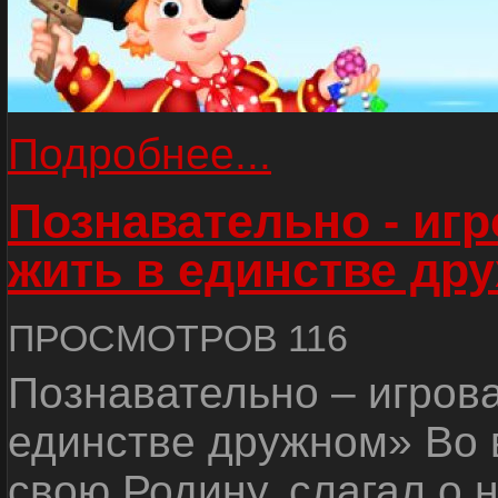
Подробнее...
Познавательно - иг
жить в единстве др
ПРОСМОТРОВ 116
Познавательно – игров
единстве дружном» Во 
свою Родину, слагал о 