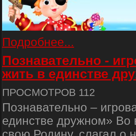
Подробнее...
Познавательно - иг
жить в единстве др
ПРОСМОТРОВ 112
Познавательно – игров
единстве дружном» Во 
свою Родину, слагал о 