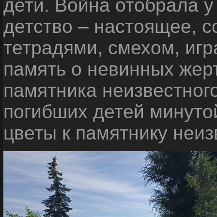
дети. Война отобрала у
детство – настоящее, с
тетрадями, смехом, игр
память о невинных жерт
памятника неизвестного
погибших детей минуто
цветы к памятнику неиз