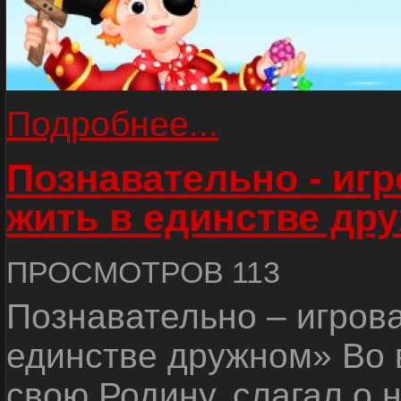
Подробнее...
Познавательно - иг
жить в единстве др
ПРОСМОТРОВ 113
Познавательно – игров
единстве дружном» Во 
свою Родину, слагал о 