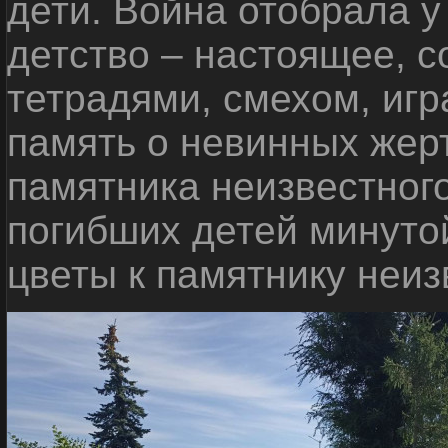
дети. Война отобрала у
детство – настоящее, с
тетрадями, смехом, игр
память о невинных жерт
памятника неизвестного
погибших детей минуто
цветы к памятнику неиз