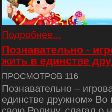
Подробнее...
Познавательно - иг
жить в единстве др
ПРОСМОТРОВ 116
Познавательно – игров
единстве дружном» Во 
свою Родину, слагал о 