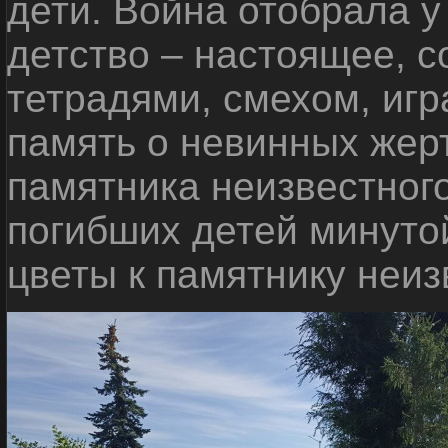
дети. Война отобрала у
детство – настоящее, с
тетрадями, смехом, игр
память о невинных жерт
памятника неизвестного
погибших детей минуто
цветы к памятнику неиз