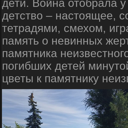
дети. Война отобрала у
детство – настоящее, с
тетрадями, смехом, игр
память о невинных жерт
памятника неизвестного
погибших детей минуто
цветы к памятнику неиз