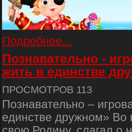
Подробнее...
Познавательно - иг
жить в единстве др
ПРОСМОТРОВ 113
Познавательно – игров
единстве дружном» Во 
свою Родину, слагал о 