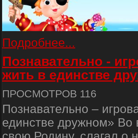
Подробнее...
Познавательно - иг
жить в единстве др
ПРОСМОТРОВ 116
Познавательно – игров
единстве дружном» Во 
свою Родину, слагал о 