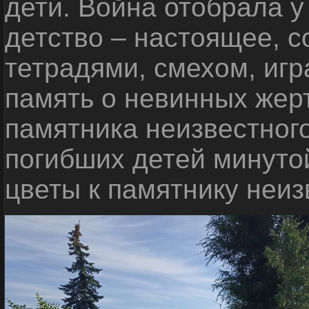
дети. Война отобрала у
детство – настоящее, с
тетрадями, смехом, игр
память о невинных жерт
памятника неизвестного
погибших детей минуто
цветы к памятнику неиз