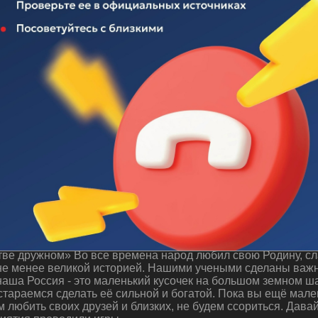
 "Будем жить в единстве дружном"
ве дружном» Во все времена народ любил свою Родину, сла
 не менее великой историей. Нашими учеными сделаны важн
аша Россия - это маленький кусочек на большом земном ша
стараемся сделать её сильной и богатой. Пока вы ещё мале
м любить своих друзей и близких, не будем ссориться. Дава