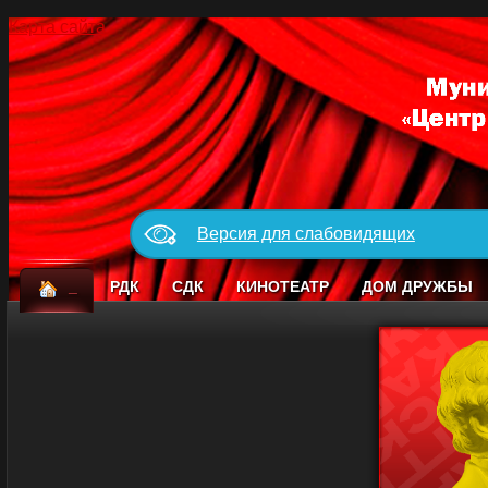
Карта сайта
Версия для слабовидящих
_
РДК
СДК
КИНОТЕАТР
ДОМ ДРУЖБЫ