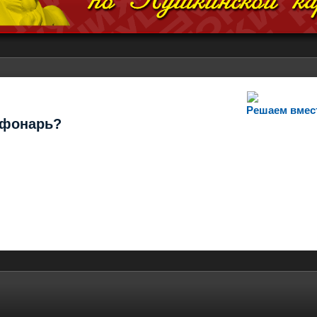
Решаем вмес
т фонарь?