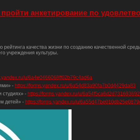
 пройти анкетирование по удовлетв
о рейтинга качества жизни по созданию качественной сред
го учреждения культуры.
ms.yandex.ru/u/6a4e0466068ff02b79c4ad6a
ями» -
https://forms.yandex.ru/u/6a54d83a90fa7b0d4429da83
 студиях» -
https://forms.yandex.ru/u/6a54f5ca6d2d73169369
м детей» -
https://forms.yandex.ru/u/6a55d47be010db25e0879