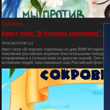
Подробнее...
Квест игра "В поисках сокровищ" к
ПРОСМОТРОВ 112
Квест игра «В поисках сокровищ» ко дню ВМФ История от
поколения российских моряков блистательными победами 
отправляемся в путешествие по дорогам знаний. Оно пос
вспомним людей, прославивших наш Российский флот и сд