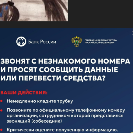
о дню ВМФ
ечественного флота неотделима от истории нашего многона
над иноземными захватчиками, героическими подвигами во
вящается истории Российского Флота. Поэтому поплывем по
елавших очень много для его становления и развития.