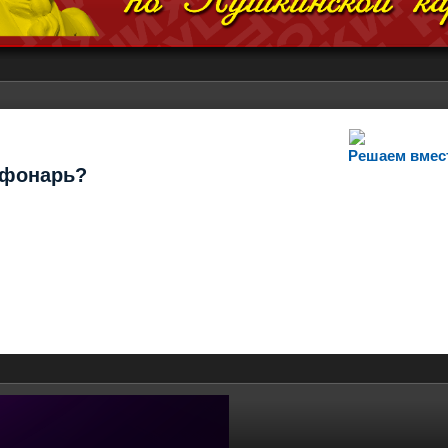
Решаем вмес
т фонарь?