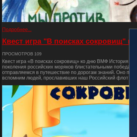
Подробнее...
Квест игра "В поисках сокровищ" к
ПРОСМОТРОВ 109
Квест игра «В поисках сокровищ» ко дню ВМФ История от
поколения российских моряков блистательными победами 
отправляемся в путешествие по дорогам знаний. Оно пос
вспомним людей, прославивших наш Российский флот и сд