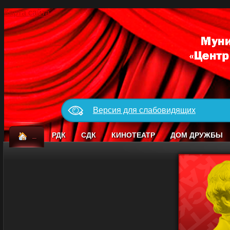
Карта сайта
Версия для слабовидящих
_
РДК
СДК
КИНОТЕАТР
ДОМ ДРУЖБЫ