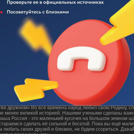
 "Будем жить в единстве дружном"
ве дружном» Во все времена народ любил свою Родину, сла
 не менее великой историей. Нашими учеными сделаны важн
аша Россия - это маленький кусочек на большом земном ша
стараемся сделать её сильной и богатой. Пока вы ещё мале
м любить своих друзей и близких, не будем ссориться. Дава