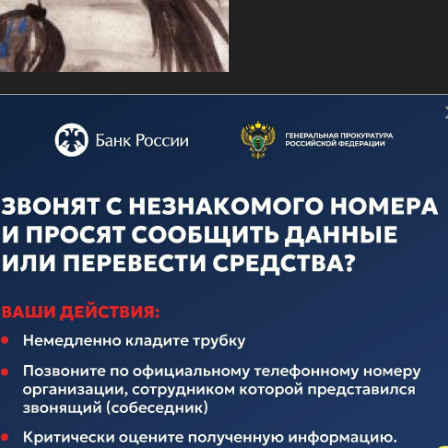
о дню ВМФ
ечественного флота неотделима от истории нашего многона
над иноземными захватчиками, героическими подвигами во
вящается истории Российского Флота. Поэтому поплывем по
елавших очень много для его становления и развития.