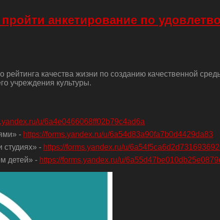
 пройти анкетирование по удовлетв
о рейтинга качества жизни по созданию качественной сред
го учреждения культуры.
ms.yandex.ru/u/6a4e0466068ff02b79c4ad6a
ями» -
https://forms.yandex.ru/u/6a54d83a90fa7b0d4429da83
 студиях» -
https://forms.yandex.ru/u/6a54f5ca6d2d73169369
м детей» -
https://forms.yandex.ru/u/6a55d47be010db25e0879