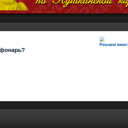
Решаем вмес
т фонарь?