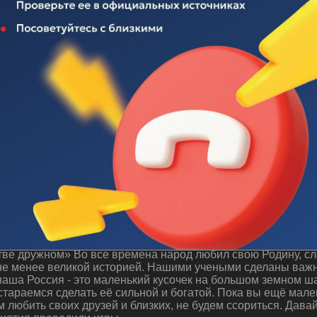
 "Будем жить в единстве дружном"
ве дружном» Во все времена народ любил свою Родину, сла
 не менее великой историей. Нашими учеными сделаны важн
аша Россия - это маленький кусочек на большом земном ша
стараемся сделать её сильной и богатой. Пока вы ещё мале
м любить своих друзей и близких, не будем ссориться. Дава