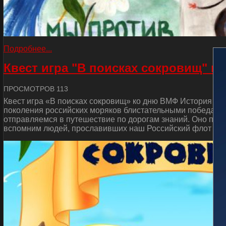
Подробнее...
Квест игра "В поисках сокровищ" к
ПРОСМОТРОВ 113
Квест игра «В поисках сокровищ» ко дню ВМФ История от
поколения российских моряков блистательными победами 
отправляемся в путешествие по дорогам знаний. Оно пос
вспомним людей, прославивших наш Российский флот и сд