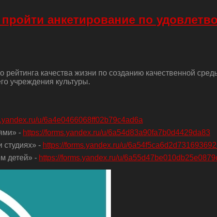
 пройти анкетирование по удовлетв
о рейтинга качества жизни по созданию качественной сред
го учреждения культуры.
ms.yandex.ru/u/6a4e0466068ff02b79c4ad6a
ями» -
https://forms.yandex.ru/u/6a54d83a90fa7b0d4429da83
 студиях» -
https://forms.yandex.ru/u/6a54f5ca6d2d73169369
м детей» -
https://forms.yandex.ru/u/6a55d47be010db25e0879