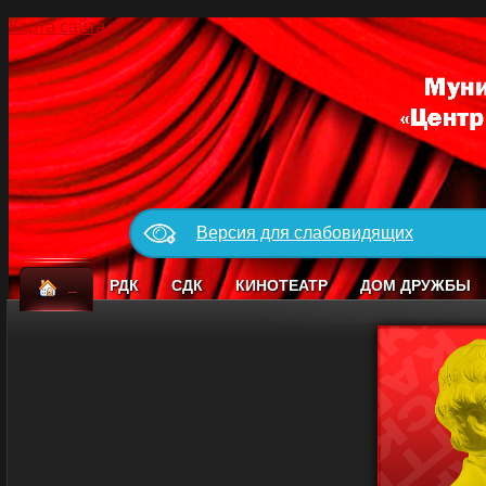
Карта сайта
Версия для слабовидящих
_
РДК
СДК
КИНОТЕАТР
ДОМ ДРУЖБЫ