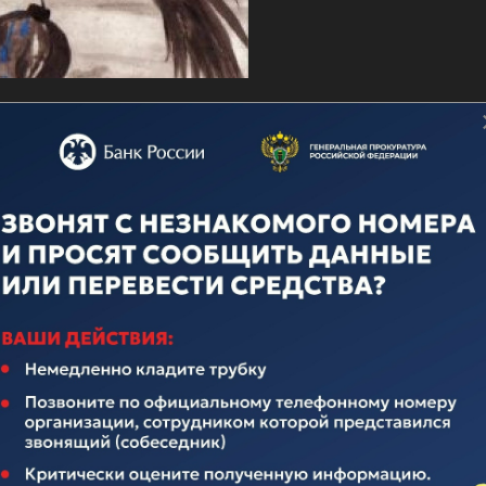
о дню ВМФ
ечественного флота неотделима от истории нашего многона
над иноземными захватчиками, героическими подвигами во
вящается истории Российского Флота. Поэтому поплывем по
елавших очень много для его становления и развития.