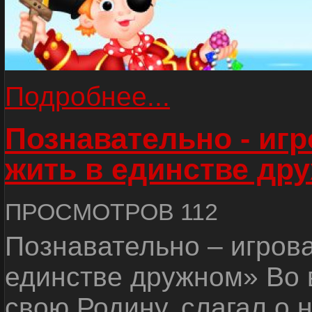
Подробнее...
Познавательно - иг
жить в единстве др
ПРОСМОТРОВ 112
Познавательно – игров
единстве дружном» Во 
свою Родину, слагал о 