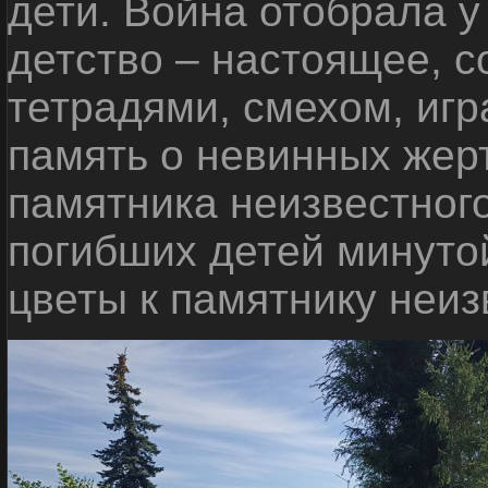
дети. Война отобрала у
детство – настоящее, с
тетрадями, смехом, игр
память о невинных жерт
памятника неизвестного
погибших детей минуто
цветы к памятнику неиз