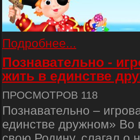
Подробнее...
Познавательно - иг
жить в единстве др
ПРОСМОТРОВ 118
Познавательно – игров
единстве дружном» Во 
свою Родину, слагал о 