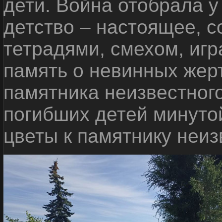
дети. Война отобрала у
детство – настоящее, с
тетрадями, смехом, игр
память о невинных жерт
памятника неизвестного
погибших детей минуто
цветы к памятнику неиз