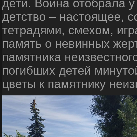
дети. Война отобрала у
детство – настоящее, с
тетрадями, смехом, игр
память о невинных жерт
памятника неизвестного
погибших детей минуто
цветы к памятнику неиз