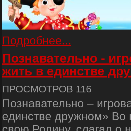
Подробнее...
Познавательно - иг
жить в единстве др
ПРОСМОТРОВ 116
Познавательно – игров
единстве дружном» Во 
свою Родину, слагал о 