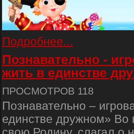
Подробнее...
Познавательно - иг
жить в единстве др
ПРОСМОТРОВ 118
Познавательно – игров
единстве дружном» Во 
свою Родину, слагал о 