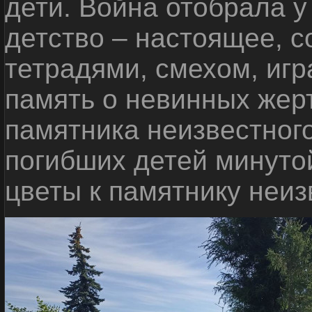
дети. Война отобрала у
детство – настоящее, с
тетрадями, смехом, игр
память о невинных жерт
памятника неизвестного
погибших детей минуто
цветы к памятнику неиз