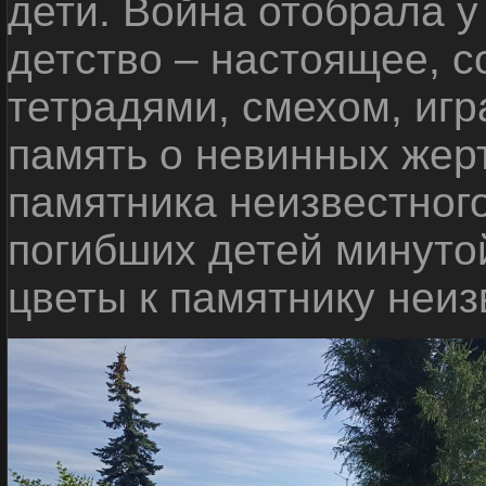
дети. Война отобрала у
детство – настоящее, с
тетрадями, смехом, игр
память о невинных жерт
памятника неизвестного
погибших детей минуто
цветы к памятнику неиз