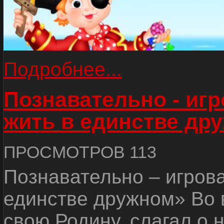
Подробнее...
Познавательно - иг
жить в единстве др
ПРОСМОТРОВ 113
Познавательно – игров
единстве дружном» Во 
свою Родину, слагал о 