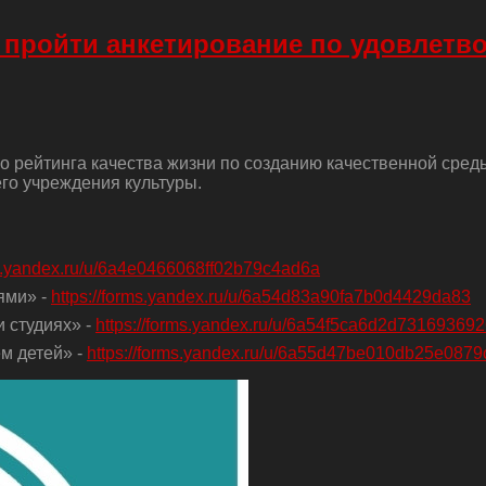
 пройти анкетирование по удовлетв
о рейтинга качества жизни по созданию качественной сред
го учреждения культуры.
ms.yandex.ru/u/6a4e0466068ff02b79c4ad6a
ями» -
https://forms.yandex.ru/u/6a54d83a90fa7b0d4429da83
 студиях» -
https://forms.yandex.ru/u/6a54f5ca6d2d73169369
м детей» -
https://forms.yandex.ru/u/6a55d47be010db25e0879