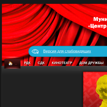
Карта сайта
Версия для слабовидящих
_
РДК
СДК
КИНОТЕАТР
ДОМ ДРУЖБЫ