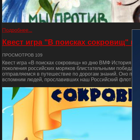
Подробнее...
Квест игра "В поисках сокровищ" к
ПРОСМОТРОВ 109
Квест игра «В поисках сокровищ» ко дню ВМФ История от
поколения российских моряков блистательными победами 
отправляемся в путешествие по дорогам знаний. Оно пос
вспомним людей, прославивших наш Российский флот и сд