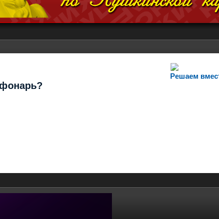
Решаем вмес
т фонарь?