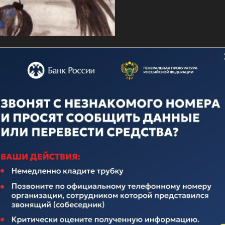
о дню ВМФ
ечественного флота неотделима от истории нашего многона
над иноземными захватчиками, героическими подвигами во
вящается истории Российского Флота. Поэтому поплывем по
елавших очень много для его становления и развития.