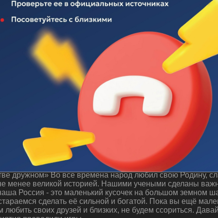
 "Будем жить в единстве дружном"
ве дружном» Во все времена народ любил свою Родину, сла
 не менее великой историей. Нашими учеными сделаны важн
аша Россия - это маленький кусочек на большом земном ша
стараемся сделать её сильной и богатой. Пока вы ещё мале
м любить своих друзей и близких, не будем ссориться. Дава