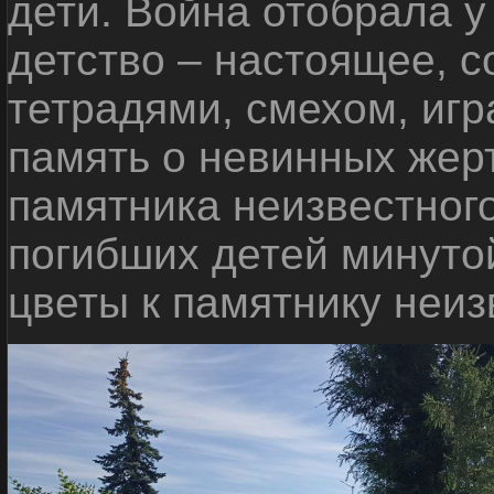
дети. Война отобрала у
детство – настоящее, с
тетрадями, смехом, игр
память о невинных жерт
памятника неизвестного
погибших детей минуто
цветы к памятнику неиз