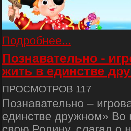
Подробнее...
Познавательно - иг
жить в единстве др
ПРОСМОТРОВ 117
Познавательно – игров
единстве дружном» Во 
свою Родину, слагал о 