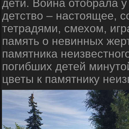
дети. Война отобрала у
детство – настоящее, с
тетрадями, смехом, игр
память о невинных жерт
памятника неизвестного
погибших детей минуто
цветы к памятнику неиз