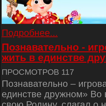
Подробнее...
Познавательно - иг
жить в единстве др
ПРОСМОТРОВ 117
Познавательно – игров
единстве дружном» Во 
свою Родину, слагал о 