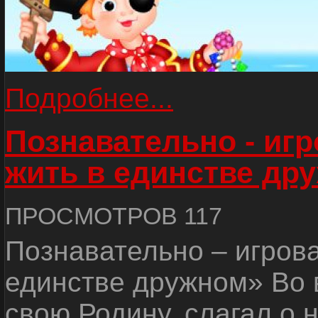
Подробнее...
Познавательно - иг
жить в единстве др
ПРОСМОТРОВ 117
Познавательно – игров
единстве дружном» Во 
свою Родину, слагал о 