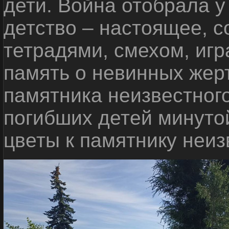
дети. Война отобрала у
детство – настоящее, с
тетрадями, смехом, игр
память о невинных жерт
памятника неизвестного
погибших детей минуто
цветы к памятнику неиз