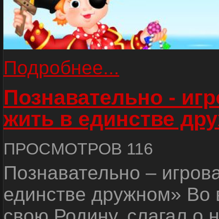
Подробнее...
Познавательно - иг
жить в единстве др
ПРОСМОТРОВ 116
Познавательно – игров
единстве дружном» Во 
свою Родину, слагал о 