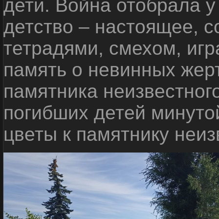
дети. Война отобрала у
детство – настоящее, с
тетрадями, смехом, игр
память о невинных жерт
памятника неизвестного
погибших детей минуто
цветы к памятнику неиз