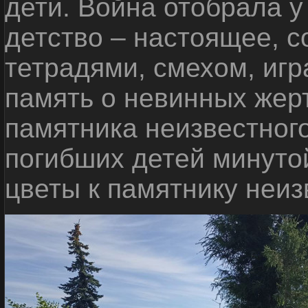
дети. Война отобрала у
детство – настоящее, с
тетрадями, смехом, игр
память о невинных жерт
памятника неизвестного
погибших детей минуто
цветы к памятнику неиз