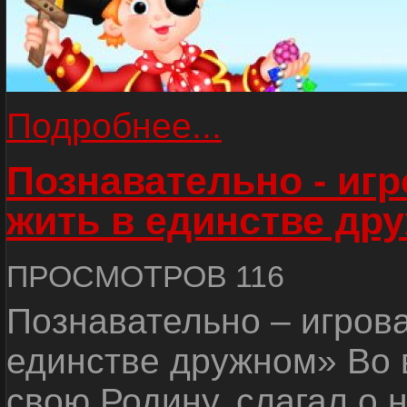
Подробнее...
Познавательно - иг
жить в единстве др
ПРОСМОТРОВ 116
Познавательно – игров
единстве дружном» Во 
свою Родину, слагал о 