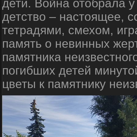
дети. Война отобрала у
детство – настоящее, с
тетрадями, смехом, игр
память о невинных жерт
памятника неизвестного
погибших детей минуто
цветы к памятнику неиз