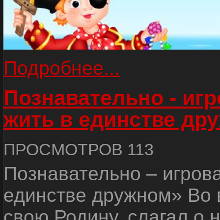
Подробнее...
Познавательно - иг
жить в единстве др
ПРОСМОТРОВ 113
Познавательно – игров
единстве дружном» Во 
свою Родину, слагал о 