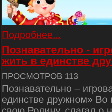
Подробнее...
Познавательно - иг
жить в единстве др
ПРОСМОТРОВ 113
Познавательно – игров
единстве дружном» Во 
свою Родину, слагал о 