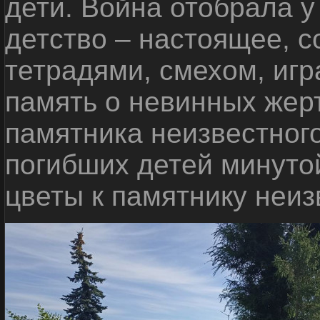
дети. Война отобрала у
детство – настоящее, с
тетрадями, смехом, игр
память о невинных жерт
памятника неизвестного
погибших детей минуто
цветы к памятнику неиз