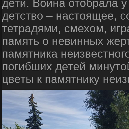
дети. Война отобрала у
детство – настоящее, с
тетрадями, смехом, игр
память о невинных жерт
памятника неизвестного
погибших детей минуто
цветы к памятнику неиз