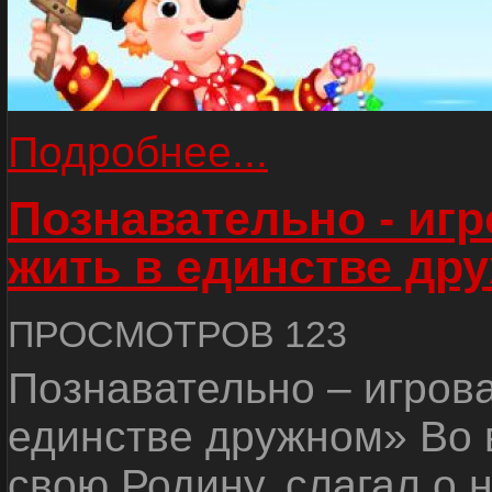
Подробнее...
Познавательно - иг
жить в единстве др
ПРОСМОТРОВ 123
Познавательно – игров
единстве дружном» Во 
свою Родину, слагал о 