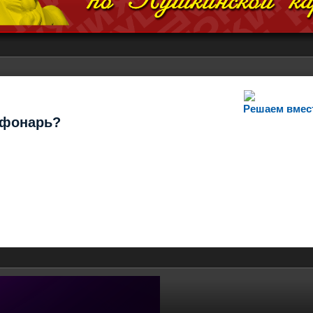
Решаем вмес
т фонарь?