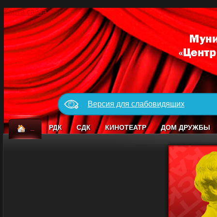
Карта сайта
Версия для слабовидящих
_
РДК
СДК
КИНОТЕАТР
ДОМ ДРУЖБЫ