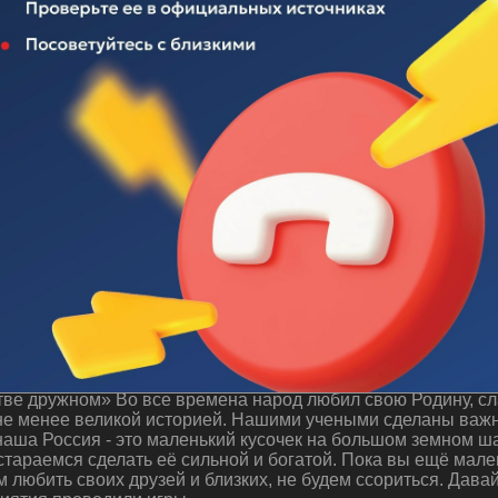
 "Будем жить в единстве дружном"
ве дружном» Во все времена народ любил свою Родину, сла
 не менее великой историей. Нашими учеными сделаны важн
аша Россия - это маленький кусочек на большом земном ша
стараемся сделать её сильной и богатой. Пока вы ещё мале
м любить своих друзей и близких, не будем ссориться. Дава