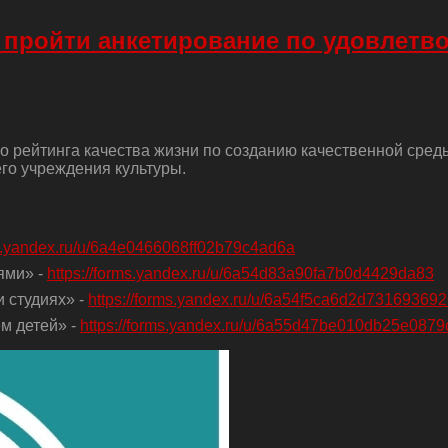
 пройти анкетирование по удовлетв
о рейтинга качества жизни по созданию качественной сред
го учреждения культуры.
ms.yandex.ru/u/6a4e0466068ff02b79c4ad6a
ями» -
https://forms.yandex.ru/u/6a54d83a90fa7b0d4429da83
 студиях» -
https://forms.yandex.ru/u/6a54f5ca6d2d73169369
м детей» -
https://forms.yandex.ru/u/6a55d47be010db25e0879