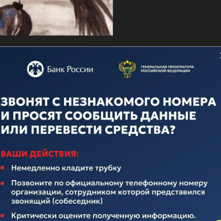
о дню ВМФ
ечественного флота неотделима от истории нашего многона
над иноземными захватчиками, героическими подвигами во
вящается истории Российского Флота. Поэтому поплывем по
елавших очень много для его становления и развития.