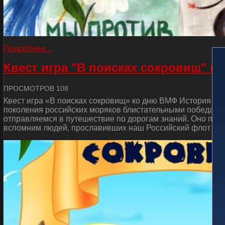
Подробнее...
Квест игра "В поисках сокровищ" к
ПРОСМОТРОВ 108
Квест игра «В поисках сокровищ» ко дню ВМФ История от
поколения российских моряков блистательными победами 
отправляемся в путешествие по дорогам знаний. Оно пос
вспомним людей, прославивших наш Российский флот и сд