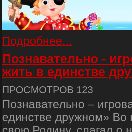
Подробнее...
Познавательно - иг
жить в единстве др
ПРОСМОТРОВ 123
Познавательно – игров
единстве дружном» Во 
свою Родину, слагал о 