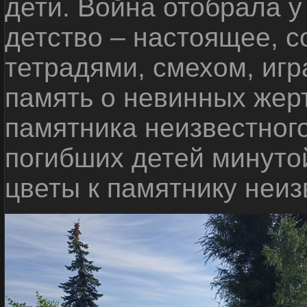
дети. Война отобрала у
детство – настоящее, с
тетрадями, смехом, игр
память о невинных жерт
памятника неизвестного
погибших детей минуто
цветы к памятнику неиз