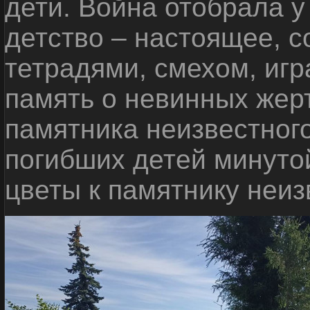
дети. Война отобрала у
детство – настоящее, с
тетрадями, смехом, игр
память о невинных жерт
памятника неизвестного
погибших детей минуто
цветы к памятнику неиз