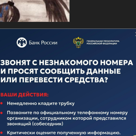
о дню ВМФ
ечественного флота неотделима от истории нашего многона
над иноземными захватчиками, героическими подвигами во
вящается истории Российского Флота. Поэтому поплывем по
елавших очень много для его становления и развития.