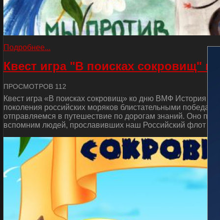
Подробнее...
Квест игра "В поисках сокровищ" к
ПРОСМОТРОВ 112
Квест игра «В поисках сокровищ» ко дню ВМФ История от
поколения российских моряков блистательными победами 
отправляемся в путешествие по дорогам знаний. Оно пос
вспомним людей, прославивших наш Российский флот и сд