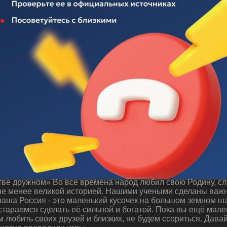
 "Будем жить в единстве дружном"
ве дружном» Во все времена народ любил свою Родину, сла
 не менее великой историей. Нашими учеными сделаны важн
аша Россия - это маленький кусочек на большом земном ша
стараемся сделать её сильной и богатой. Пока вы ещё мале
м любить своих друзей и близких, не будем ссориться. Дава