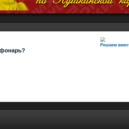
Решаем вмес
т фонарь?