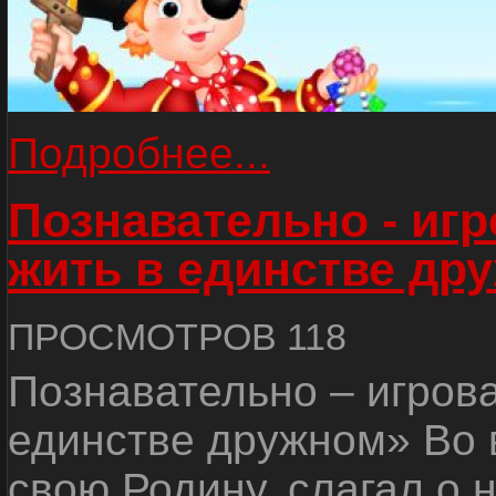
Подробнее...
Познавательно - иг
жить в единстве др
ПРОСМОТРОВ 118
Познавательно – игров
единстве дружном» Во 
свою Родину, слагал о 