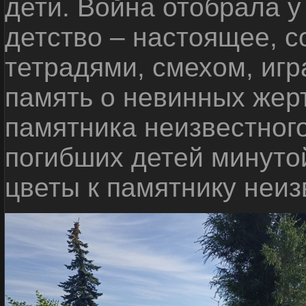
дети. Война отобрала у
детство – настоящее, с
тетрадями, смехом, игр
память о невинных жерт
памятника неизвестного
погибших детей минуто
цветы к памятнику неиз