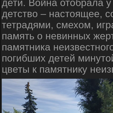
дети. Война отобрала у
детство – настоящее, с
тетрадями, смехом, игр
память о невинных жерт
памятника неизвестного
погибших детей минуто
цветы к памятнику неиз