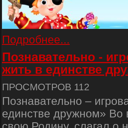
Подробнее...
Познавательно - иг
жить в единстве др
ПРОСМОТРОВ 112
Познавательно – игров
единстве дружном» Во 
свою Родину, слагал о 