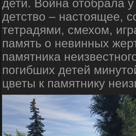
дети. Война отобрала у
детство – настоящее, с
тетрадями, смехом, игр
память о невинных жерт
памятника неизвестного
погибших детей минуто
цветы к памятнику неиз