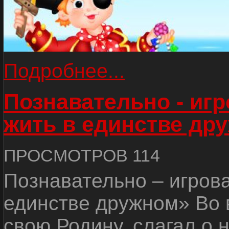
Подробнее...
Познавательно - иг
жить в единстве др
ПРОСМОТРОВ 114
Познавательно – игров
единстве дружном» Во 
свою Родину, слагал о 