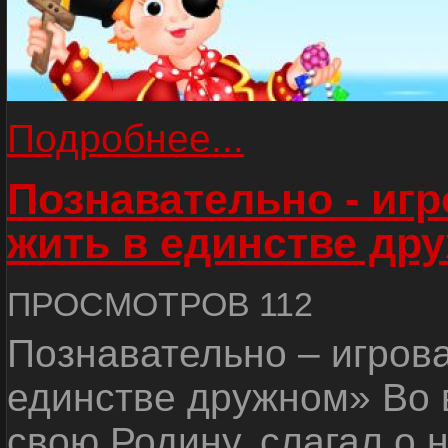
Подробнее...
Познавательно - иг
жить в единстве др
ПРОСМОТРОВ 112
Познавательно – игров
единстве дружном» Во 
свою Родину, слагал о 