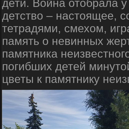
дети. Война отобрала у
детство – настоящее, с
тетрадями, смехом, игр
память о невинных жерт
памятника неизвестного
погибших детей минуто
цветы к памятнику неиз