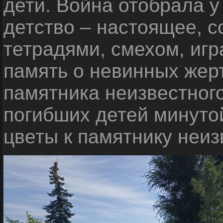
дети. Война отобрала у
детство – настоящее, с
тетрадями, смехом, игр
память о невинных жерт
памятника неизвестного
погибших детей минуто
цветы к памятнику неиз