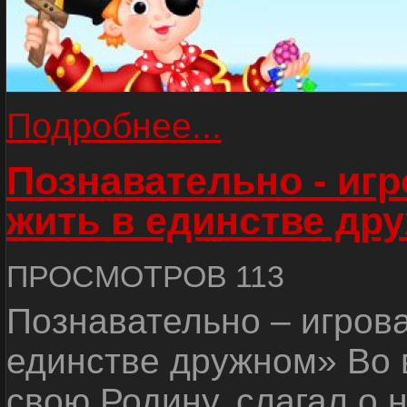
Подробнее...
Познавательно - иг
жить в единстве др
ПРОСМОТРОВ 113
Познавательно – игров
единстве дружном» Во 
свою Родину, слагал о 