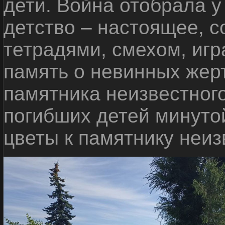
дети. Война отобрала у
детство – настоящее, с
тетрадями, смехом, игр
память о невинных жерт
памятника неизвестного
погибших детей минуто
цветы к памятнику неиз