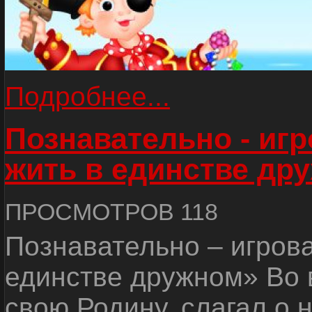
Подробнее...
Познавательно - иг
жить в единстве др
ПРОСМОТРОВ 118
Познавательно – игров
единстве дружном» Во 
свою Родину, слагал о 