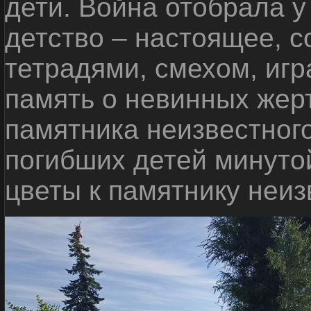
дети. Война отобрала у
детство – настоящее, с
тетрадями, смехом, игр
память о невинных жерт
памятника неизвестного
погибших детей минуто
цветы к памятнику неиз