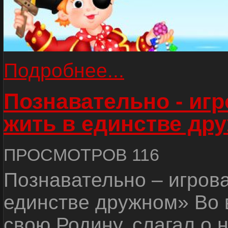
Подробнее...
Познавательно - иг
жить в единстве др
ПРОСМОТРОВ 116
Познавательно – игров
единстве дружном» Во 
свою Родину, слагал о 