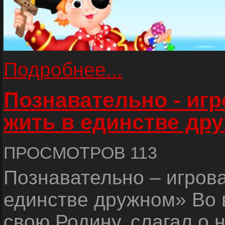
Подробнее...
Познавательно - иг
жить в единстве др
ПРОСМОТРОВ 113
Познавательно – игров
единстве дружном» Во 
свою Родину, слагал о 