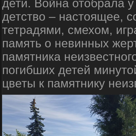
дети. Война отобрала у
детство – настоящее, с
тетрадями, смехом, игр
память о невинных жерт
памятника неизвестного
погибших детей минуто
цветы к памятнику неиз