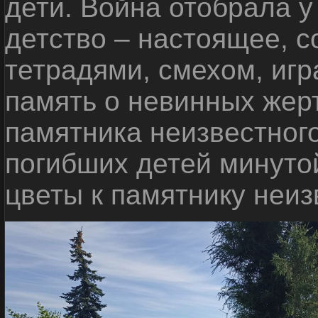
дети. Война отобрала у
детство – настоящее, с
тетрадями, смехом, игр
память о невинных жерт
памятника неизвестного
погибших детей минуто
цветы к памятнику неиз