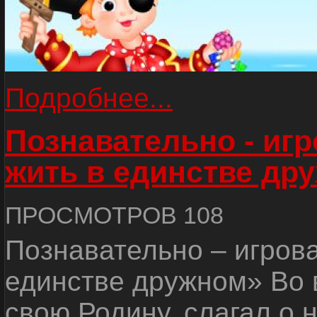
Подробнее...
Познавательно - иг
жить в единстве др
ПРОСМОТРОВ 108
Познавательно – игров
единстве дружном» Во 
свою Родину, слагал о 