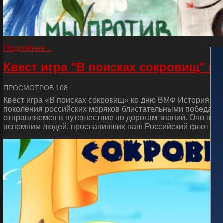
Подробнее...
Квест игра "В поисках сокровищ" к
ПРОСМОТРОВ 108
Квест игра «В поисках сокровищ» ко дню ВМФ История от
поколения российских моряков блистательными победами 
отправляемся в путешествие по дорогам знаний. Оно пос
вспомним людей, прославивших наш Российский флот и сд