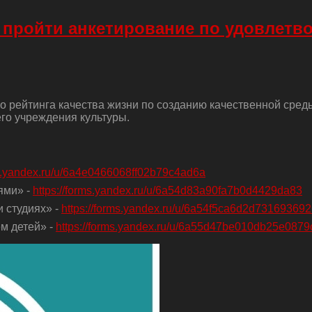
 пройти анкетирование по удовлетв
о рейтинга качества жизни по созданию качественной сред
го учреждения культуры.
ms.yandex.ru/u/6a4e0466068ff02b79c4ad6a
ями» -
https://forms.yandex.ru/u/6a54d83a90fa7b0d4429da83
 студиях» -
https://forms.yandex.ru/u/6a54f5ca6d2d73169369
м детей» -
https://forms.yandex.ru/u/6a55d47be010db25e0879