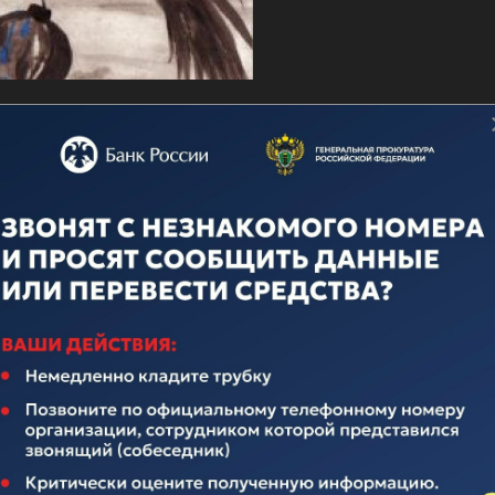
о дню ВМФ
ечественного флота неотделима от истории нашего многона
над иноземными захватчиками, героическими подвигами во
вящается истории Российского Флота. Поэтому поплывем по
елавших очень много для его становления и развития.