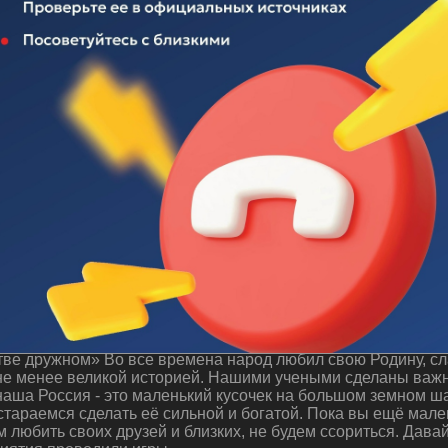
 "Будем жить в единстве дружном"
ве дружном» Во все времена народ любил свою Родину, сла
 не менее великой историей. Нашими учеными сделаны важн
аша Россия - это маленький кусочек на большом земном ша
стараемся сделать её сильной и богатой. Пока вы ещё мале
м любить своих друзей и близких, не будем ссориться. Дава