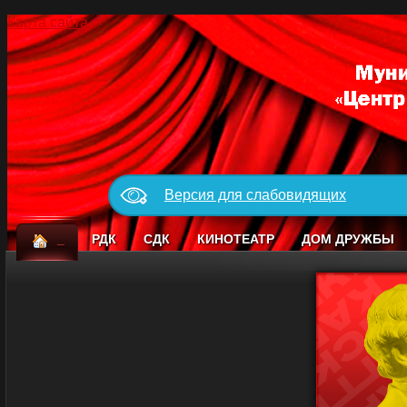
Карта сайта
Версия для слабовидящих
_
РДК
СДК
КИНОТЕАТР
ДОМ ДРУЖБЫ