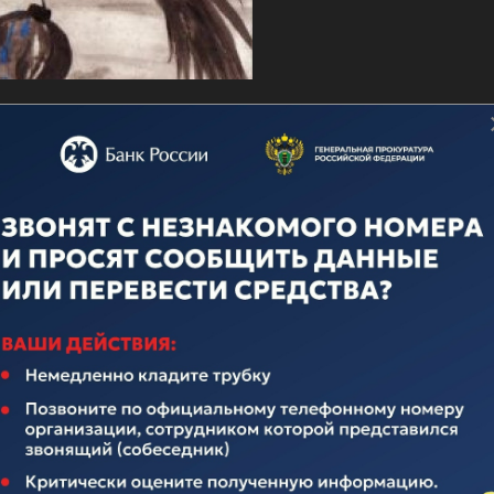
о дню ВМФ
ечественного флота неотделима от истории нашего многона
над иноземными захватчиками, героическими подвигами во
вящается истории Российского Флота. Поэтому поплывем по
елавших очень много для его становления и развития.