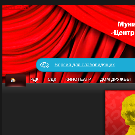
Карта сайта
Версия для слабовидящих
_
РДК
СДК
КИНОТЕАТР
ДОМ ДРУЖБЫ