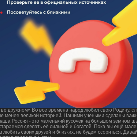
 "Будем жить в единстве дружном"
ве дружном» Во все времена народ любил свою Родину, сла
 не менее великой историей. Нашими учеными сделаны важн
аша Россия - это маленький кусочек на большом земном ша
стараемся сделать её сильной и богатой. Пока вы ещё мале
м любить своих друзей и близких, не будем ссориться. Дава