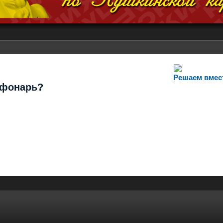
Решаем вмес
т фонарь?