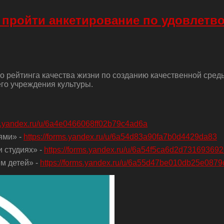
 пройти анкетирование по удовлетв
о рейтинга качества жизни по созданию качественной сред
го учреждения культуры.
ms.yandex.ru/u/6a4e0466068ff02b79c4ad6a
ями» -
https://forms.yandex.ru/u/6a54d83a90fa7b0d4429da83
 студиях» -
https://forms.yandex.ru/u/6a54f5ca6d2d73169369
м детей» -
https://forms.yandex.ru/u/6a55d47be010db25e0879