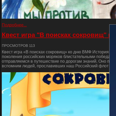
Подробнее...
Квест игра "В поисках сокровищ" к
ПРОСМОТРОВ 113
Квест игра «В поисках сокровищ» ко дню ВМФ История от
поколения российских моряков блистательными победами 
отправляемся в путешествие по дорогам знаний. Оно пос
вспомним людей, прославивших наш Российский флот и сд