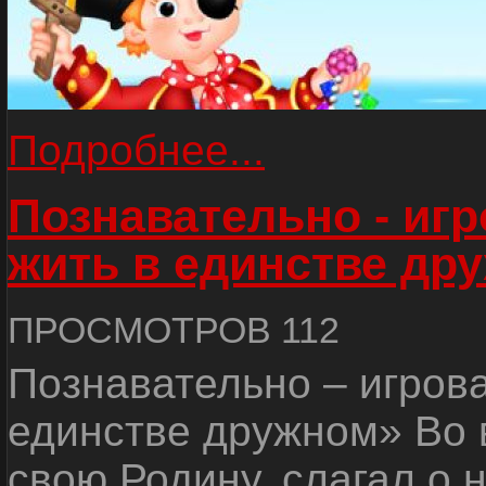
Подробнее...
Познавательно - иг
жить в единстве др
ПРОСМОТРОВ 112
Познавательно – игров
единстве дружном» Во 
свою Родину, слагал о 