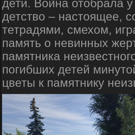
дети. Война отобрала у
детство – настоящее, с
тетрадями, смехом, игр
память о невинных жерт
памятника неизвестного
погибших детей минуто
цветы к памятнику неиз