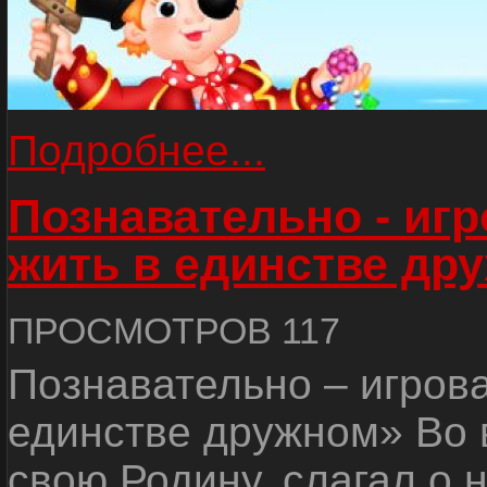
Подробнее...
Познавательно - иг
жить в единстве др
ПРОСМОТРОВ 117
Познавательно – игров
единстве дружном» Во 
свою Родину, слагал о 