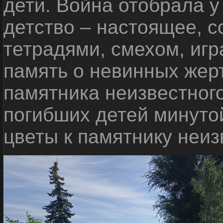
дети. Война отобрала у
детство – настоящее, с
тетрадями, смехом, игр
память о невинных жерт
памятника неизвестного
погибших детей минуто
цветы к памятнику неиз