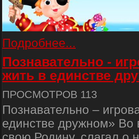
Подробнее...
Познавательно - иг
жить в единстве др
ПРОСМОТРОВ 113
Познавательно – игров
единстве дружном» Во 
свою Родину, слагал о 