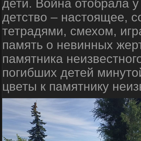
дети. Война отобрала у
детство – настоящее, с
тетрадями, смехом, игр
память о невинных жерт
памятника неизвестного
погибших детей минуто
цветы к памятнику неиз