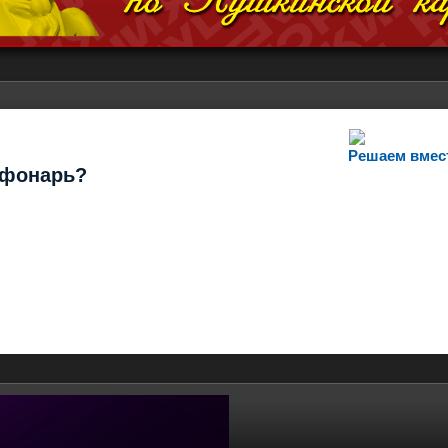
Решаем вмес
т фонарь?