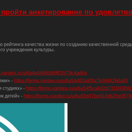
 пройти анкетирование по удовлетв
о рейтинга качества жизни по созданию качественной сред
го учреждения культуры.
ms.yandex.ru/u/6a4e0466068ff02b79c4ad6a
ями» -
https://forms.yandex.ru/u/6a54d83a90fa7b0d4429da83
 студиях» -
https://forms.yandex.ru/u/6a54f5ca6d2d73169369
м детей» -
https://forms.yandex.ru/u/6a55d47be010db25e0879