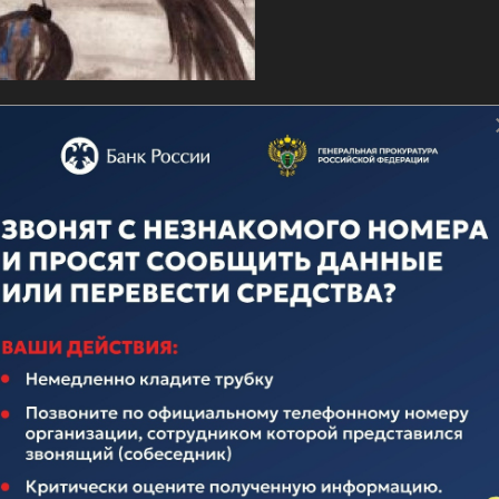
о дню ВМФ
ечественного флота неотделима от истории нашего многона
над иноземными захватчиками, героическими подвигами во
вящается истории Российского Флота. Поэтому поплывем по
елавших очень много для его становления и развития.