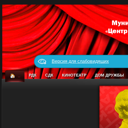
Карта сайта
Версия для слабовидящих
_
РДК
СДК
КИНОТЕАТР
ДОМ ДРУЖБЫ