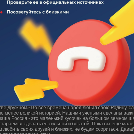
 "Будем жить в единстве дружном"
ве дружном» Во все времена народ любил свою Родину, сла
 не менее великой историей. Нашими учеными сделаны важн
аша Россия - это маленький кусочек на большом земном ша
стараемся сделать её сильной и богатой. Пока вы ещё мале
м любить своих друзей и близких, не будем ссориться. Дава