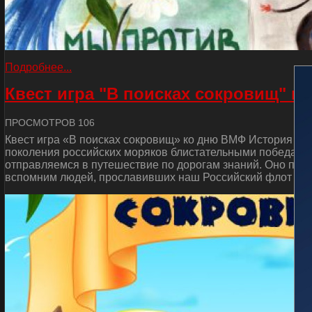
Подробнее...
Квест игра "В поисках сокровищ" к
ПРОСМОТРОВ 106
Квест игра «В поисках сокровищ» ко дню ВМФ История от
поколения российских моряков блистательными победами 
отправляемся в путешествие по дорогам знаний. Оно пос
вспомним людей, прославивших наш Российский флот и сд