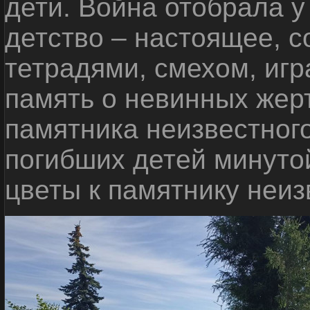
дети. Война отобрала у
детство – настоящее, с
тетрадями, смехом, игр
память о невинных жерт
памятника неизвестного
погибших детей минуто
цветы к памятнику неиз