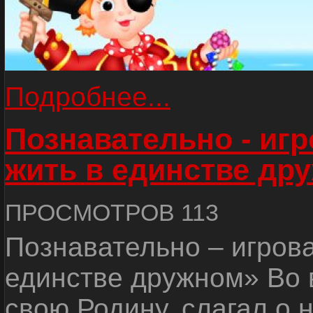
Подробнее...
Познавательно - иг
жить в единстве др
ПРОСМОТРОВ 113
Познавательно – игров
единстве дружном» Во 
свою Родину, слагал о 