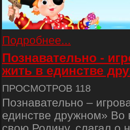
Подробнее...
Познавательно - иг
жить в единстве др
ПРОСМОТРОВ 118
Познавательно – игров
единстве дружном» Во 
свою Родину, слагал о 