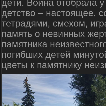
дети. Война отобрала у
детство – настоящее, с
тетрадями, смехом, игр
память о невинных жерт
памятника неизвестного
погибших детей минуто
цветы к памятнику неиз