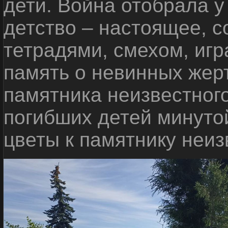
дети. Война отобрала у
детство – настоящее, с
тетрадями, смехом, игр
память о невинных жерт
памятника неизвестного
погибших детей минуто
цветы к памятнику неиз