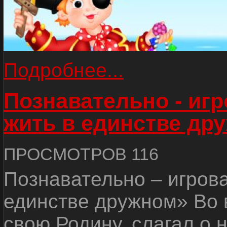
Подробнее...
Познавательно - иг
жить в единстве др
ПРОСМОТРОВ 116
Познавательно – игров
единстве дружном» Во 
свою Родину, слагал о 