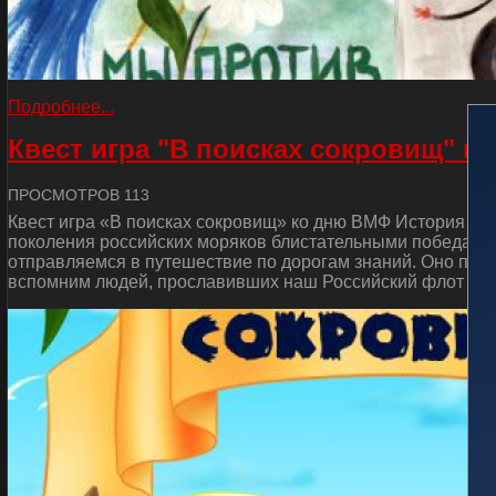
Подробнее...
Квест игра "В поисках сокровищ" к
ПРОСМОТРОВ 113
Квест игра «В поисках сокровищ» ко дню ВМФ История от
поколения российских моряков блистательными победами 
отправляемся в путешествие по дорогам знаний. Оно пос
вспомним людей, прославивших наш Российский флот и сд