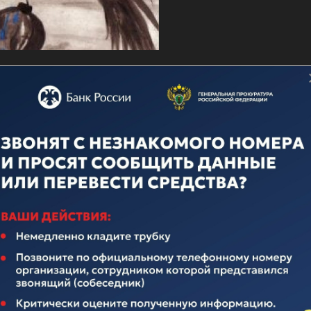
о дню ВМФ
ечественного флота неотделима от истории нашего многона
над иноземными захватчиками, героическими подвигами во
вящается истории Российского Флота. Поэтому поплывем по
елавших очень много для его становления и развития.