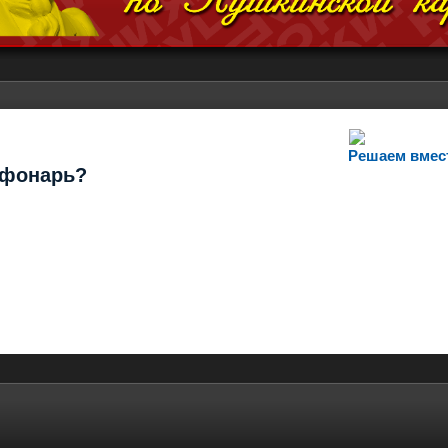
Решаем вмес
т фонарь?