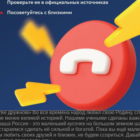
 "Будем жить в единстве дружном"
ве дружном» Во все времена народ любил свою Родину, сла
 не менее великой историей. Нашими учеными сделаны важн
аша Россия - это маленький кусочек на большом земном ша
стараемся сделать её сильной и богатой. Пока вы ещё мале
м любить своих друзей и близких, не будем ссориться. Дава