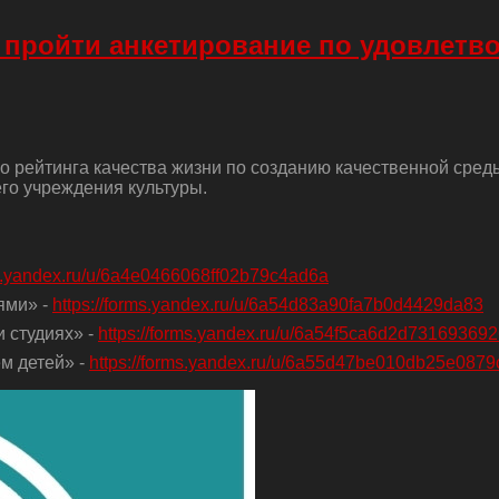
 пройти анкетирование по удовлетв
о рейтинга качества жизни по созданию качественной сред
го учреждения культуры.
ms.yandex.ru/u/6a4e0466068ff02b79c4ad6a
ями» -
https://forms.yandex.ru/u/6a54d83a90fa7b0d4429da83
 студиях» -
https://forms.yandex.ru/u/6a54f5ca6d2d73169369
м детей» -
https://forms.yandex.ru/u/6a55d47be010db25e0879