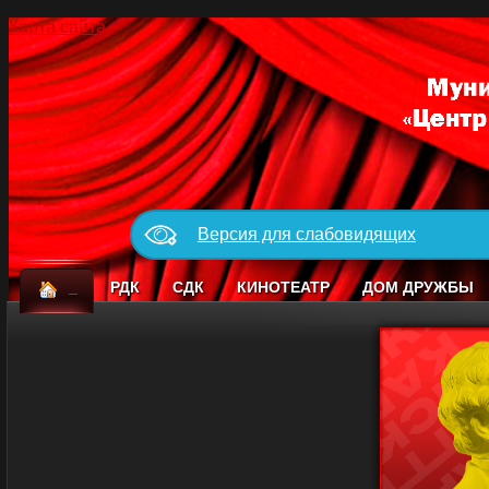
Карта сайта
Версия для слабовидящих
_
РДК
СДК
КИНОТЕАТР
ДОМ ДРУЖБЫ