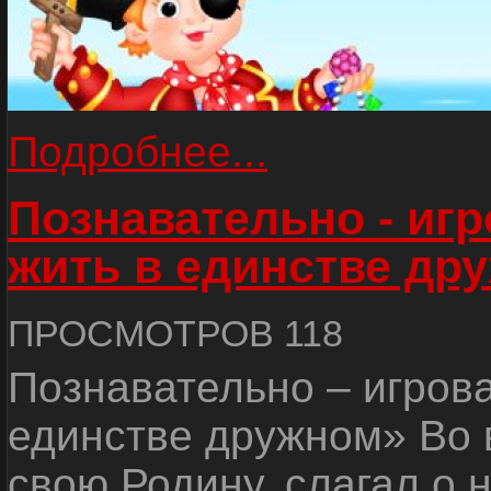
Подробнее...
Познавательно - иг
жить в единстве др
ПРОСМОТРОВ 118
Познавательно – игров
единстве дружном» Во 
свою Родину, слагал о 