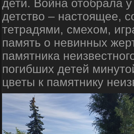
дети. Война отобрала у
детство – настоящее, с
тетрадями, смехом, игр
память о невинных жерт
памятника неизвестного
погибших детей минуто
цветы к памятнику неиз