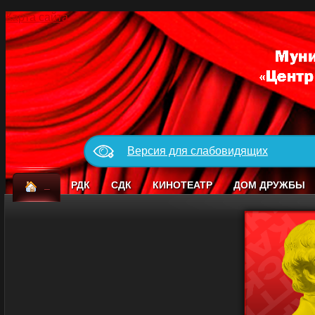
Карта сайта
Версия для слабовидящих
_
РДК
СДК
КИНОТЕАТР
ДОМ ДРУЖБЫ