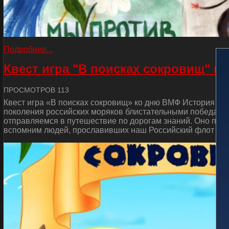
Подробнее...
Квест игра "В поисках сокровищ" к
ПРОСМОТРОВ 113
Квест игра «В поисках сокровищ» ко дню ВМФ История от
поколения российских моряков блистательными победами 
отправляемся в путешествие по дорогам знаний. Оно пос
вспомним людей, прославивших наш Российский флот и сд