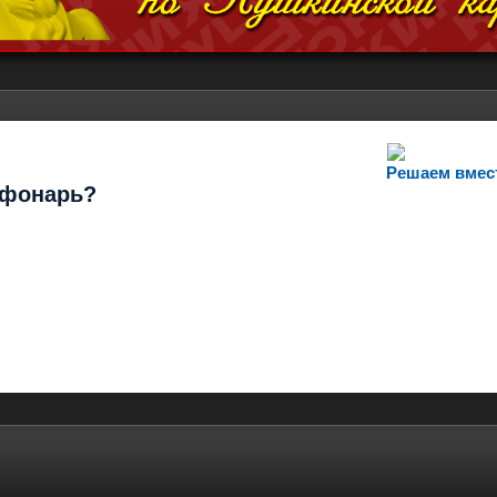
Решаем вмес
т фонарь?