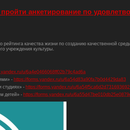
 пройти анкетирование по удовлетв
о рейтинга качества жизни по созданию качественной сред
го учреждения культуры.
ms.yandex.ru/u/6a4e0466068ff02b79c4ad6a
ями» -
https://forms.yandex.ru/u/6a54d83a90fa7b0d4429da83
 студиях» -
https://forms.yandex.ru/u/6a54f5ca6d2d73169369
м детей» -
https://forms.yandex.ru/u/6a55d47be010db25e0879