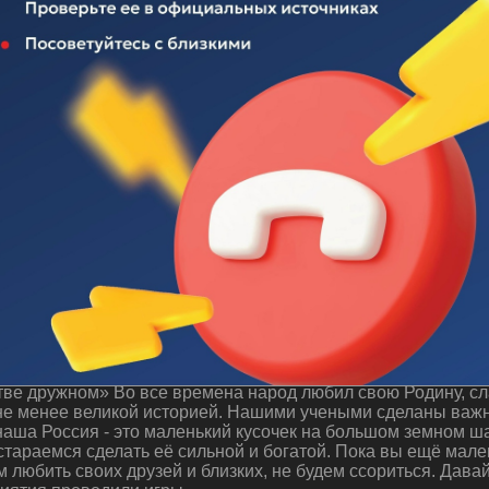
 "Будем жить в единстве дружном"
ве дружном» Во все времена народ любил свою Родину, сла
 не менее великой историей. Нашими учеными сделаны важн
аша Россия - это маленький кусочек на большом земном ша
стараемся сделать её сильной и богатой. Пока вы ещё мале
м любить своих друзей и близких, не будем ссориться. Дава