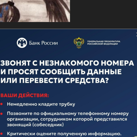
о дню ВМФ
ечественного флота неотделима от истории нашего многона
над иноземными захватчиками, героическими подвигами во
вящается истории Российского Флота. Поэтому поплывем по
елавших очень много для его становления и развития.