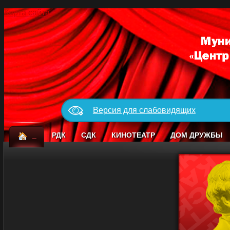
Карта сайта
Версия для слабовидящих
_
РДК
СДК
КИНОТЕАТР
ДОМ ДРУЖБЫ