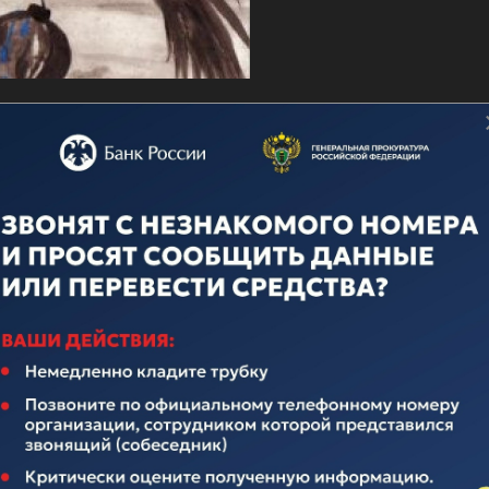
о дню ВМФ
ечественного флота неотделима от истории нашего многона
над иноземными захватчиками, героическими подвигами во
вящается истории Российского Флота. Поэтому поплывем по
елавших очень много для его становления и развития.