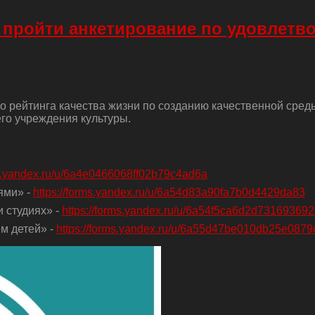
 пройти анкетирование по удовлетв
о рейтинга качества жизни по созданию качественной сред
го учреждения культуры.
ms.yandex.ru/u/6a4e0466068ff02b79c4ad6a
ями» -
https://forms.yandex.ru/u/6a54d83a90fa7b0d4429da83
 студиях» -
https://forms.yandex.ru/u/6a54f5ca6d2d73169369
м детей» -
https://forms.yandex.ru/u/6a55d47be010db25e0879