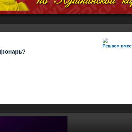
Решаем вмес
т фонарь?