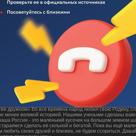
 "Будем жить в единстве дружном"
ве дружном» Во все времена народ любил свою Родину, сла
 не менее великой историей. Нашими учеными сделаны важн
аша Россия - это маленький кусочек на большом земном ша
стараемся сделать её сильной и богатой. Пока вы ещё мале
м любить своих друзей и близких, не будем ссориться. Дава