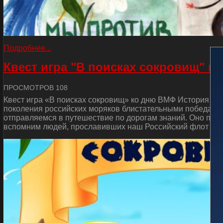
Подробнее...
Квест игра "В поисках сокровищ" к
ПРОСМОТРОВ 108
Квест игра «В поисках сокровищ» ко дню ВМФ История от
поколения российских моряков блистательными победами 
отправляемся в путешествие по дорогам знаний. Оно пос
вспомним людей, прославивших наш Российский флот и сд